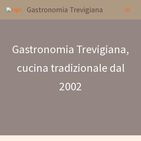
Vai
Gastronomia Trevigiana
al
contenuto
Gastronomia Trevigiana,
cucina tradizionale dal
2002